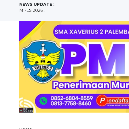
NEWS UPDATE :
Purna Tugas Ibu Veronica Endah Lestari dan Ibu Catarina
BERITA DUKA CITA...
SISWA/I YANG LULUS SNBP,SNBT DAN POLTEKKES T
Kunjungan Edukatif SMA Xaverius 2 Palembang Ke Kant
Back to School...
Purna Tugas Ibu Mei Dilla Sari...
Selamat Hari Guru Nasional 2025...
REVOLUSI TEKNOLOGI ERA GEN Z DAN TANTANGAN F
Misa Koordinasi Pembukaan Tahun Ajaran Baru 2026/2
MPLS 2026...