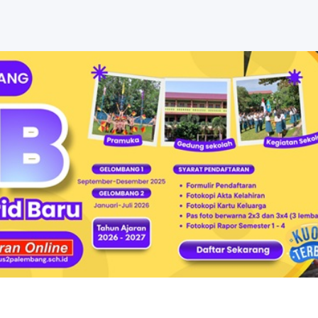
 Trir...
AHUN 2026...
or Waliko...
OMO (Fear of Mi...
027 SMA �...